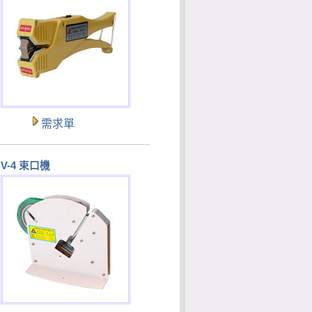
需求單
V-4 束口機