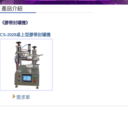
《膠帶封罐機》
CS-2028桌上型膠帶封罐機
需求單