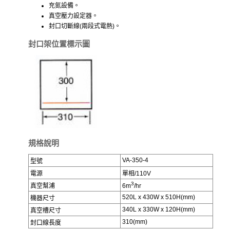
充氮設備。
真空壓力設定器。
封口切斷線(兩段式電熱)。
封口架位置標示圖
規格說明
VA-350-4
型號
電源
單相/110V
3
真空幫浦
6m
/hr
520L x 430W x 510H(mm)
機器尺寸
340L x 330W x 120H(mm)
真空槽尺寸
310(mm)
封口線長度