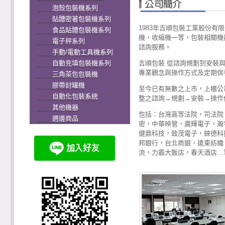
泡殼包裝機系列
貼體密著包裝機系列
1983年吉順包裝工業股份有
食品貼體包裝機系列
機，收縮機一等，包裝相關機
電子秤系列
諮詢服務。
手動/電動工具機系列
自動充填包裝機系列
吉順包裝 從諮詢規劃到安裝
專業觀念與操作方式及定期保
三角茶包包裝機
膠帶封罐機
至今已有無數之上市，上櫃公
自動化包裝系統
整之諮詢→規劃→安裝→操作
其他機器
包括：台灣高等法院，司法院
週邊商品
密，中華映管，廣輝電子，瀚
健鼎科技，致茂電子，錸德科
邦銀行，台北商銀，遠東紡織
流，力霸大飯店，春天酒店…