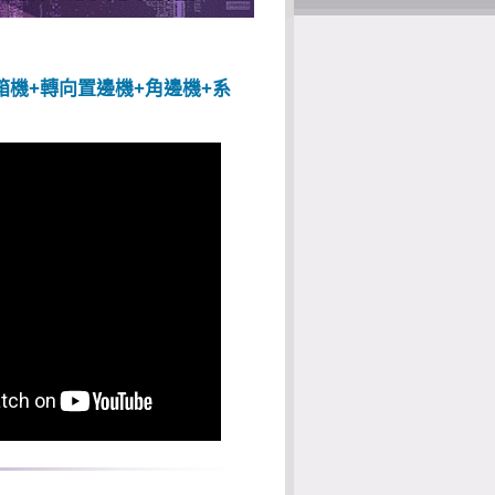
箱機+轉向置邊機+角邊機+系