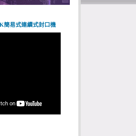
NK
簡易式連續式封口機