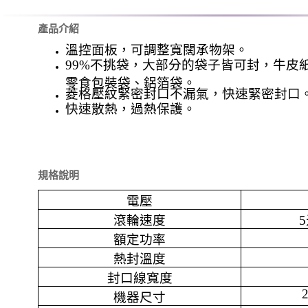
產品介紹
溫控面板，可調整寬闊承物架。
99%
不挑袋，大部分的袋子皆可封，牛皮
零食包裝袋、鋁箔袋。
菱格壓紋緊密封口不漏氣，快速緊密封口
快速散熱，過熱保護。
規格說明
電壓
滾輪速度
5
額定功率
熱封溫度
封口線寬度
機器尺寸