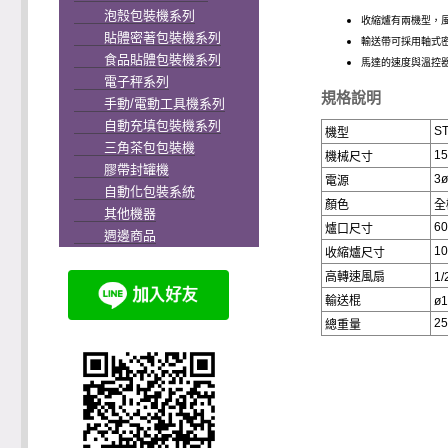
泡殼包裝機系列
收縮爐有兩機型，
貼體密著包裝機系列
輸送帶可採用軸式
食品貼體包裝機系列
馬達的速度與溫控
電子秤系列
規格說明
手動/電動工具機系列
自動充填包裝機系列
ST
機型
三角茶包包裝機
15
機械尺寸
膠帶封罐機
3ø
電源
自動化包裝系統
顏色
全
其他機器
6
爐口尺寸
週邊商品
1
收縮爐尺寸
高轉速風扇
1
輸送棍
ø
2
總重量